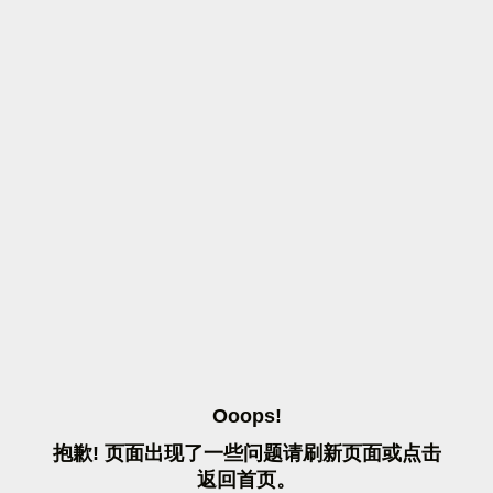
O
O
O
P
S
!
抱
歉
!
页
面
出
现
了
一
些
问
题
请
刷
新
页
面
或
点
击
返
回
首
页
。