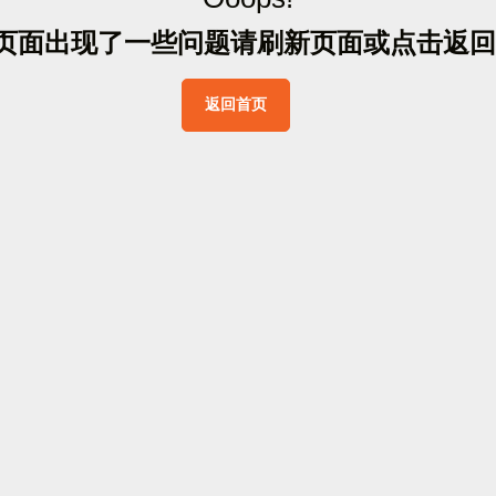
页
面
出
现
了
一
些
问
题
请
刷
新
页
面
或
点
击
返
回
返
回
首
页