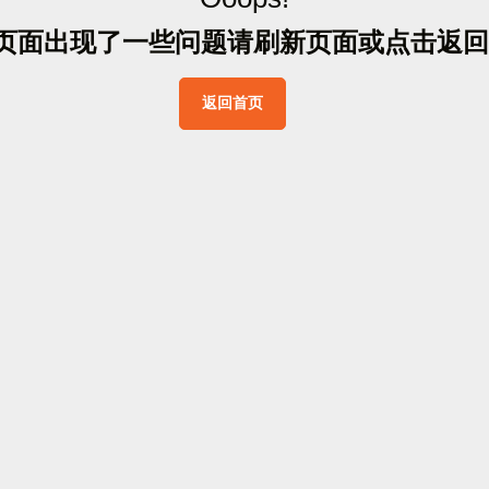
页
面
出
现
了
一
些
问
题
请
刷
新
页
面
或
点
击
返
回
返
回
首
页