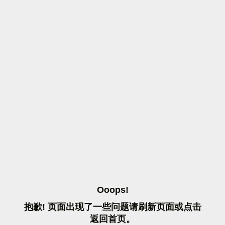
O
O
O
P
S
!
抱
歉
!
页
面
出
现
了
一
些
问
题
请
刷
新
页
面
或
点
击
返
回
首
页
。