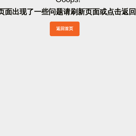
页
面
出
现
了
一
些
问
题
请
刷
新
页
面
或
点
击
返
回
返
回
首
页