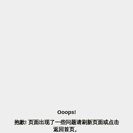
O
O
O
P
S
!
抱
歉
!
页
面
出
现
了
一
些
问
题
请
刷
新
页
面
或
点
击
返
回
首
页
。