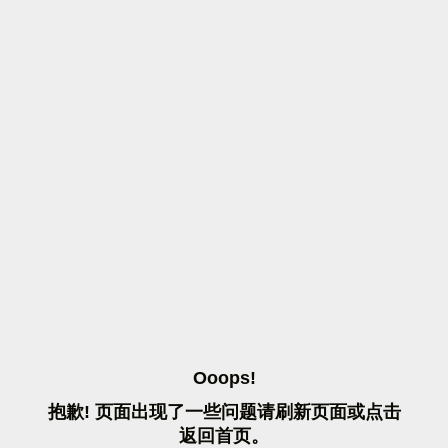
O
O
O
P
S
!
抱
歉
!
页
面
出
现
了
一
些
问
题
请
刷
新
页
面
或
点
击
返
回
首
页
。