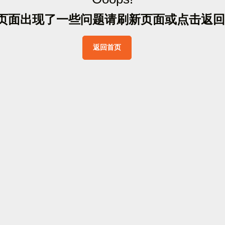
页
面
出
现
了
一
些
问
题
请
刷
新
页
面
或
点
击
返
回
返
回
首
页