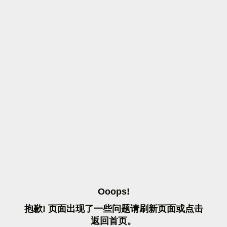
O
O
O
P
S
!
抱
歉
!
页
面
出
现
了
一
些
问
题
请
刷
新
页
面
或
点
击
返
回
首
页
。