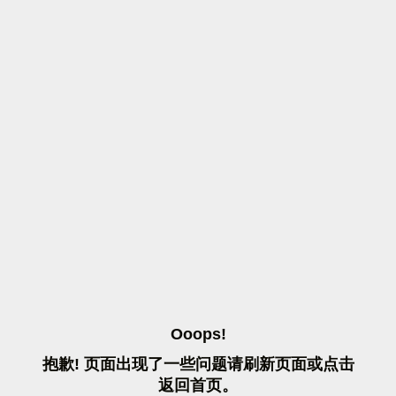
O
O
O
P
S
!
抱
歉
!
页
面
出
现
了
一
些
问
题
请
刷
新
页
面
或
点
击
返
回
首
页
。