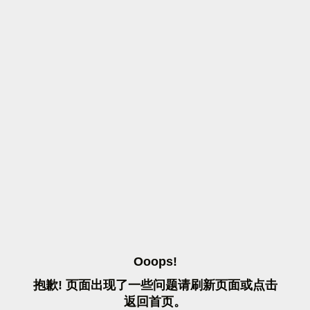
O
O
O
P
S
!
抱
歉
!
页
面
出
现
了
一
些
问
题
请
刷
新
页
面
或
点
击
返
回
首
页
。