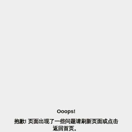
O
O
O
P
S
!
抱
歉
!
页
面
出
现
了
一
些
问
题
请
刷
新
页
面
或
点
击
返
回
首
页
。