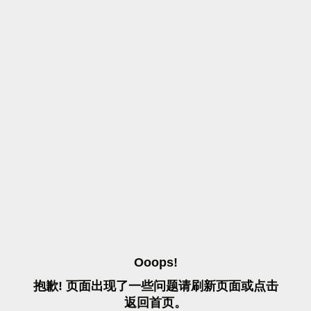
O
O
O
P
S
!
抱
歉
!
页
面
出
现
了
一
些
问
题
请
刷
新
页
面
或
点
击
返
回
首
页
。