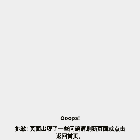
O
O
O
P
S
!
抱
歉
!
页
面
出
现
了
一
些
问
题
请
刷
新
页
面
或
点
击
返
回
首
页
。