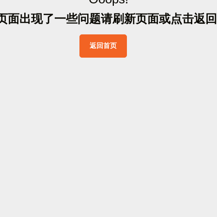
页
面
出
现
了
一
些
问
题
请
刷
新
页
面
或
点
击
返
回
返
回
首
页