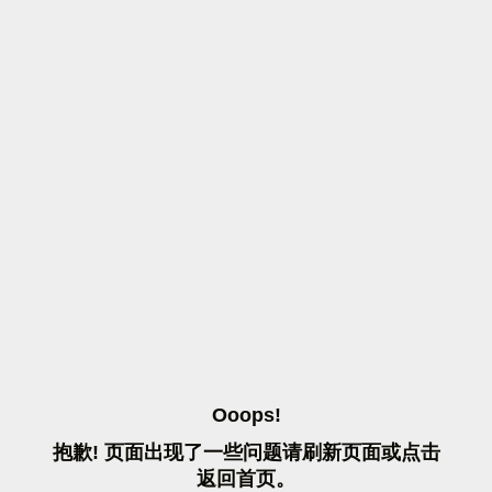
O
O
O
P
S
!
抱
歉
!
页
面
出
现
了
一
些
问
题
请
刷
新
页
面
或
点
击
返
回
首
页
。