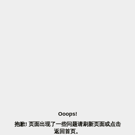
O
O
O
P
S
!
抱
歉
!
页
面
出
现
了
一
些
问
题
请
刷
新
页
面
或
点
击
返
回
首
页
。