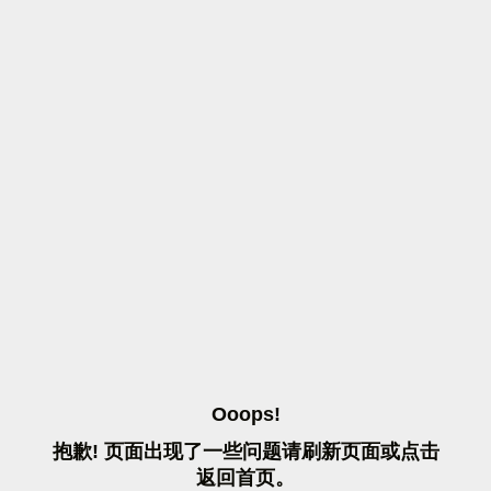
O
O
O
P
S
!
抱
歉
!
页
面
出
现
了
一
些
问
题
请
刷
新
页
面
或
点
击
返
回
首
页
。