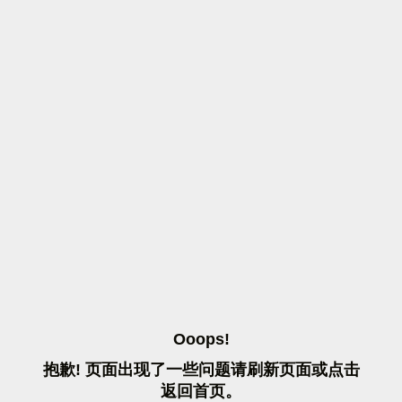
O
O
O
P
S
!
抱
歉
!
页
面
出
现
了
一
些
问
题
请
刷
新
页
面
或
点
击
返
回
首
页
。