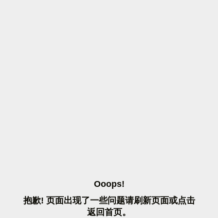
O
O
O
P
S
!
抱
歉
!
页
面
出
现
了
一
些
问
题
请
刷
新
页
面
或
点
击
返
回
首
页
。