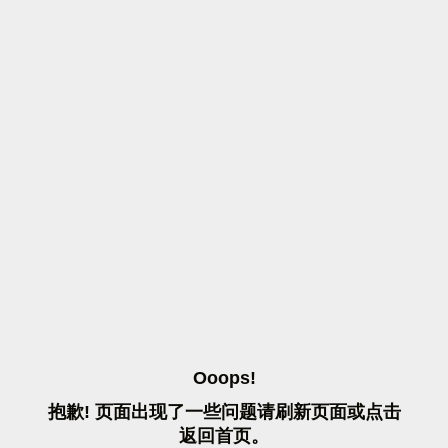
O
O
O
P
S
!
抱
歉
!
页
面
出
现
了
一
些
问
题
请
刷
新
页
面
或
点
击
返
回
首
页
。