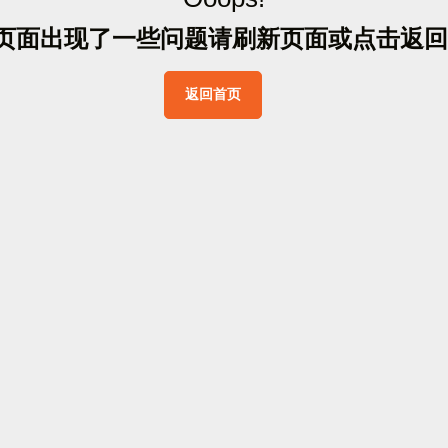
页
面
出
现
了
一
些
问
题
请
刷
新
页
面
或
点
击
返
回
返
回
首
页