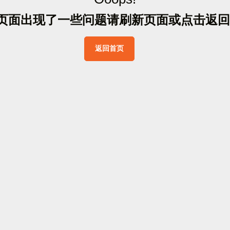
页
面
出
现
了
一
些
问
题
请
刷
新
页
面
或
点
击
返
回
返
回
首
页