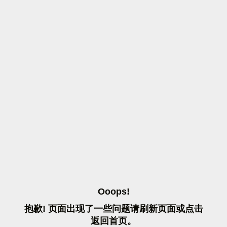
O
O
O
P
S
!
抱
歉
!
页
面
出
现
了
一
些
问
题
请
刷
新
页
面
或
点
击
返
回
首
页
。