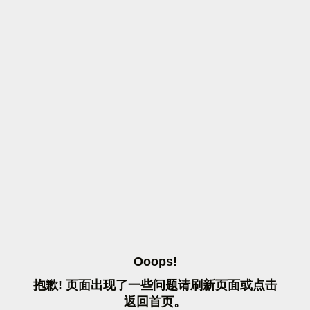
O
O
O
P
S
!
抱
歉
!
页
面
出
现
了
一
些
问
题
请
刷
新
页
面
或
点
击
返
回
首
页
。