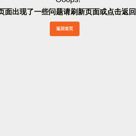
页
面
出
现
了
一
些
问
题
请
刷
新
页
面
或
点
击
返
回
返
回
首
页