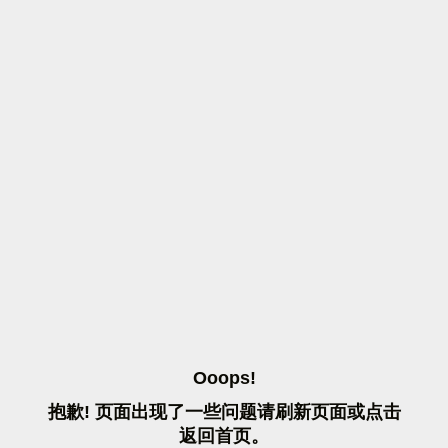
O
O
O
P
S
!
抱
歉
!
页
面
出
现
了
一
些
问
题
请
刷
新
页
面
或
点
击
返
回
首
页
。