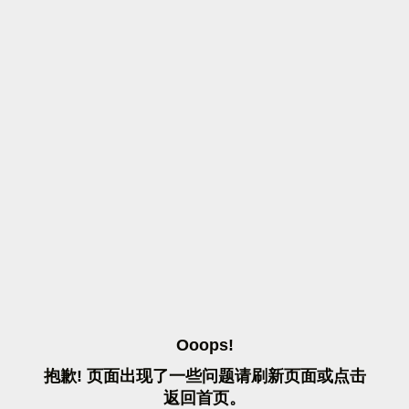
O
O
O
P
S
!
抱
歉
!
页
面
出
现
了
一
些
问
题
请
刷
新
页
面
或
点
击
返
回
首
页
。