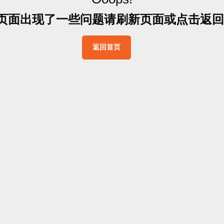
页
面
出
现
了
一
些
问
题
请
刷
新
页
面
或
点
击
返
回
返
回
首
页