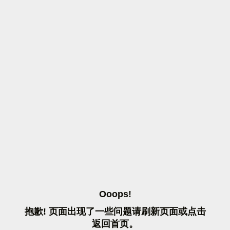
O
O
O
P
S
!
抱
歉
!
页
面
出
现
了
一
些
问
题
请
刷
新
页
面
或
点
击
返
回
首
页
。