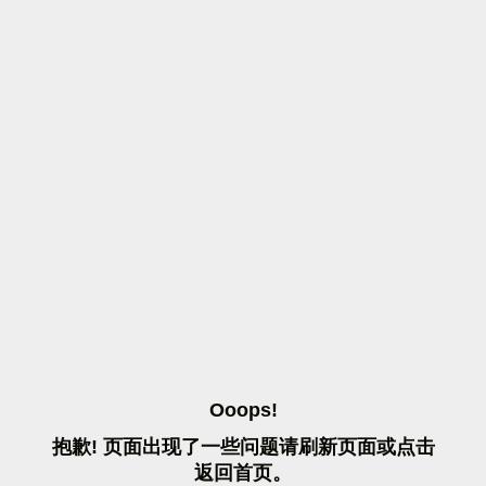
O
O
O
P
S
!
抱
歉
!
页
面
出
现
了
一
些
问
题
请
刷
新
页
面
或
点
击
返
回
首
页
。