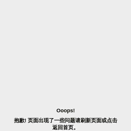
O
O
O
P
S
!
抱
歉
!
页
面
出
现
了
一
些
问
题
请
刷
新
页
面
或
点
击
返
回
首
页
。