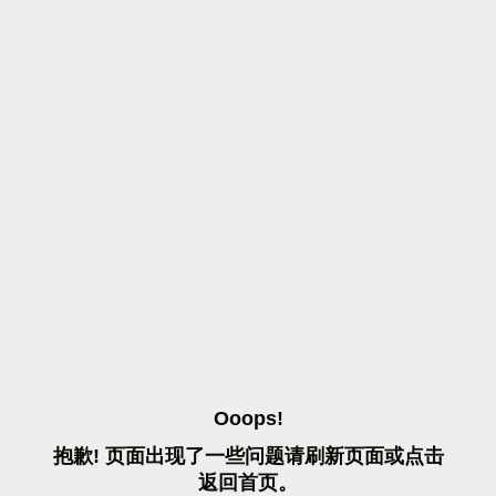
O
O
O
P
S
!
抱
歉
!
页
面
出
现
了
一
些
问
题
请
刷
新
页
面
或
点
击
返
回
首
页
。