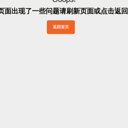
页
面
出
现
了
一
些
问
题
请
刷
新
页
面
或
点
击
返
回
返
回
首
页