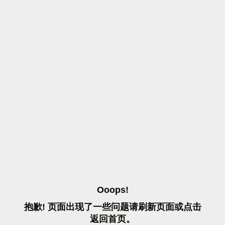
O
O
O
P
S
!
抱
歉
!
页
面
出
现
了
一
些
问
题
请
刷
新
页
面
或
点
击
返
回
首
页
。