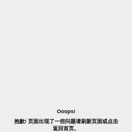
O
O
O
P
S
!
抱
歉
!
页
面
出
现
了
一
些
问
题
请
刷
新
页
面
或
点
击
返
回
首
页
。