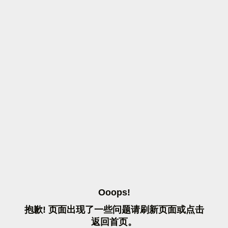
O
O
O
P
S
!
抱
歉
!
页
面
出
现
了
一
些
问
题
请
刷
新
页
面
或
点
击
返
回
首
页
。