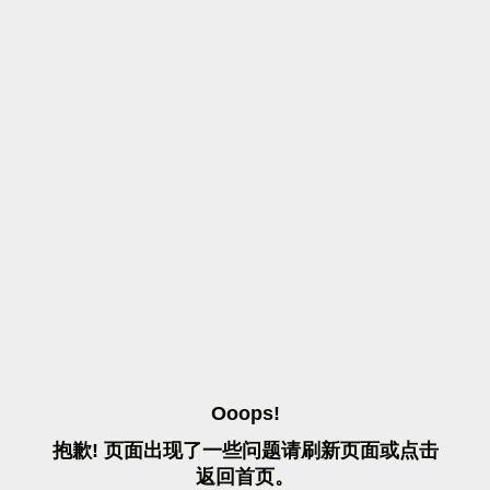
O
O
O
P
S
!
抱
歉
!
页
面
出
现
了
一
些
问
题
请
刷
新
页
面
或
点
击
返
回
首
页
。