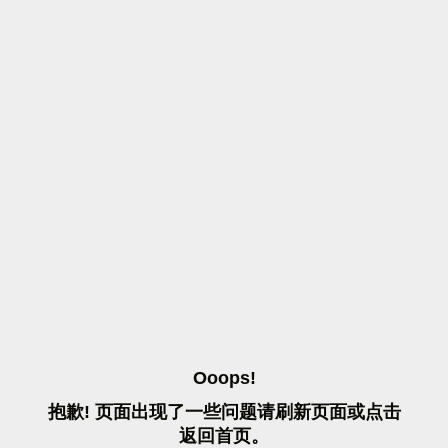
O
O
O
P
S
!
抱
歉
!
页
面
出
现
了
一
些
问
题
请
刷
新
页
面
或
点
击
返
回
首
页
。