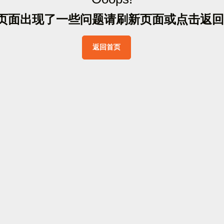
页
面
出
现
了
一
些
问
题
请
刷
新
页
面
或
点
击
返
回
返
回
首
页