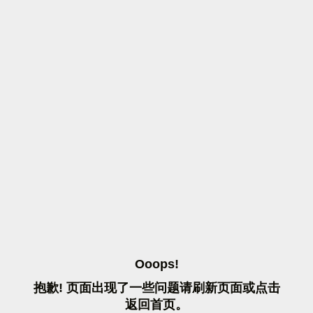
O
O
O
P
S
!
抱
歉
!
页
面
出
现
了
一
些
问
题
请
刷
新
页
面
或
点
击
返
回
首
页
。