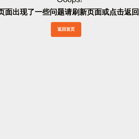
页
面
出
现
了
一
些
问
题
请
刷
新
页
面
或
点
击
返
回
返
回
首
页