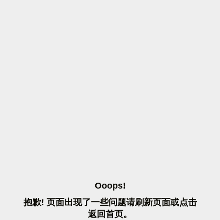
O
O
O
P
S
!
抱
歉
!
页
面
出
现
了
一
些
问
题
请
刷
新
页
面
或
点
击
返
回
首
页
。