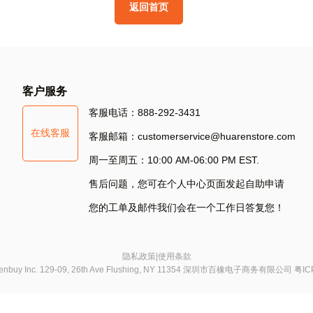
返
回
首
页
其
他
方
式
登
录
S
客户服务
Si
客服电话：888-292-3431
在线客服
S
客服邮箱：customerservice@huarenstore.com
周一至周五：10:00 AM-06:00 PM EST.
售后问题，您可在个人中心页面发起自助申请
您的工单及邮件我们会在一个工作日答复您！
隐私政策
|
使用条款
chenbuy Inc. 129-09, 26th Ave Flushing, NY 11354 深圳市百橡电子商务有限公司
粤IC