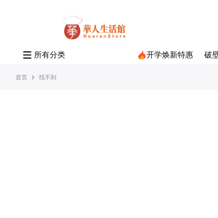
所
有
分
类
开学焕新特惠
破
首页
找不到