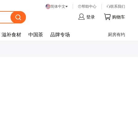
帮
助
中
心
联
系
我
们
简体中文
登
录
购
物
车
滋补食材
中国茶
品牌专场
厨房有约
忘
记
密
码
？
登
录
注
册
帐
号