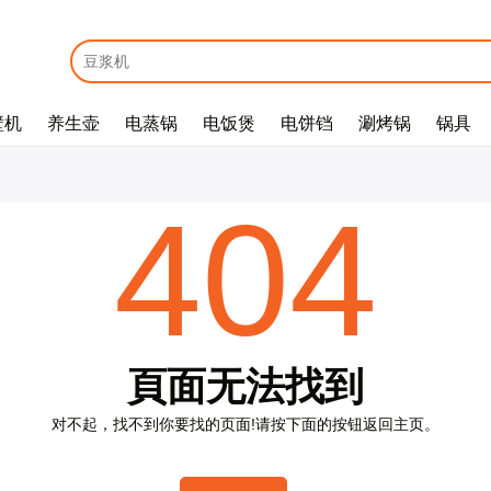
壁机
养生壶
电蒸锅
电饭煲
电饼铛
涮烤锅
锅具
E
m
a
i
l
*
404
密
码
*
頁
面
无
法
找
到
对
不
起
，
找
不
到
你
要
找
的
页
面
!
请
按
下
面
的
按
钮
返
回
主
页
。
没
有
帐
户
？