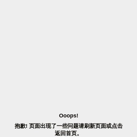
O
O
O
P
S
!
抱
歉
!
页
面
出
现
了
一
些
问
题
请
刷
新
页
面
或
点
击
返
回
首
页
。