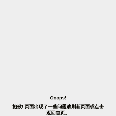
O
O
O
P
S
!
抱
歉
!
页
面
出
现
了
一
些
问
题
请
刷
新
页
面
或
点
击
返
回
首
页
。