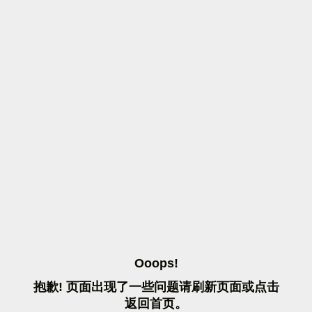
O
O
O
P
S
!
抱
歉
!
页
面
出
现
了
一
些
问
题
请
刷
新
页
面
或
点
击
返
回
首
页
。