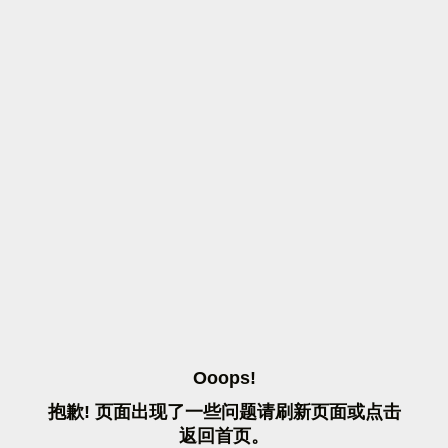
O
O
O
P
S
!
抱
歉
!
页
面
出
现
了
一
些
问
题
请
刷
新
页
面
或
点
击
返
回
首
页
。