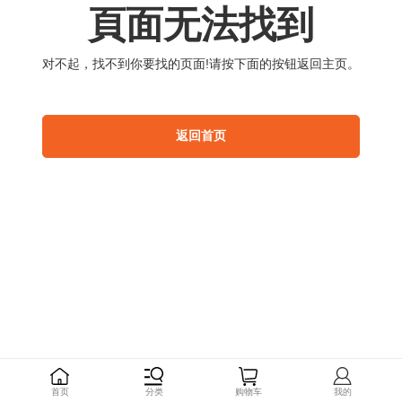
頁
面
无
法
找
到
对
不
起
，
找
不
到
你
要
找
的
页
面
!
请
按
下
面
的
按
钮
返
回
主
页
。
返
回
首
页
首
页
分
类
购
物
车
我
的