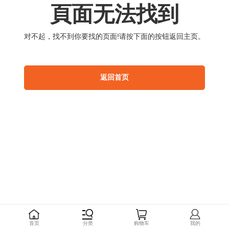
頁
面
无
法
找
到
对
不
起
，
找
不
到
你
要
找
的
页
面
!
请
按
下
面
的
按
钮
返
回
主
页
。
返
回
首
页
首
页
分
类
购
物
车
我
的